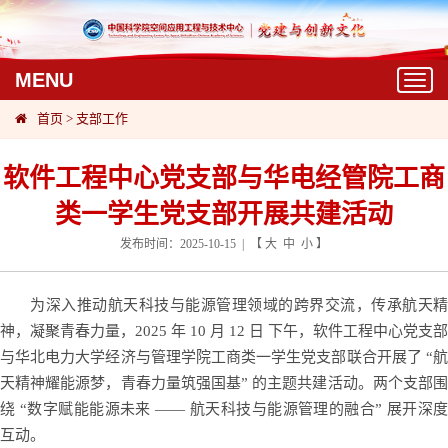
MENU
T
o
首页
>
支部工作
g
g
l
软件工程中心党支部与华电经管院工商
e
类一学生党支部开展共建活动
n
a
发布时间：2025-10-15 | 【
大
中
小
】
v
i
g
为深入推动航天科技与能源管理领域的跨界交流，传承航天精
a
神，凝聚青春力量，
2025
年
10
月
12
日 下午，软件工程中心党支部
t
与华北电力大学经济与管理学院工商类一学生党支部联合开展了 “航
i
天精神耀能源梦，青春力量筑强国基” 的主题共建活动。两个支部围
o
绕 “数字赋能能源未来 —— 航天科技与能源管理的融合” 展开深度
n
互动。