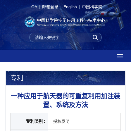
OA
邮箱登录
English
中国科学院
T
o
g
g
专利
l
e
一种应用于航天器的可重复利用加注装
n
a
置、系统及方法
v
i
专利类别：
g
授权发明
a