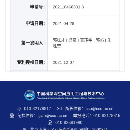
t
申请号：
202110468891.3
i
o
n
申请日期：
2021-04-28
郭栋才 | 盛强 | 窦翔宇 | 郭屿 | 朱
第一发明人：
胜奎
专利授权日期：
2021-12-07
010-82178817
所长信箱：csu@csu.ac.cn
纪检信箱：jijian@csu.ac.cn
举报电话：010-82178815
010-82581990
北京市海淀区邓庄南路9号 (邮编：100094)