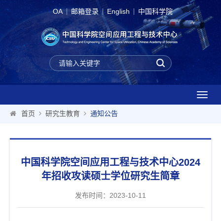
OA
邮箱登录
English
中国科学院
T
o
首页
研究生教育
通知公告
g
g
l
e
中国科学院空间应用工程与技术中心2024
n
a
年招收攻读硕士学位研究生简章
v
i
发布时间：2023-10-11
g
a