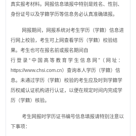
真实报考材料。网报信息填报中特别是姓名、性别、
身份证号以及学籍学历等信息务必认真准确填报。
网报期间，网报系统对考生学历（学籍）信息进
行网上校验，考生可上网查看学历（学籍）校验结
果。考生也可在报名前或报名期间自
行
登
录
“
中
国
高
等
教
育
学
生
信
息
网
”（
网
址
：
https://www.chsi.com.cn
）查询本人学历（学籍）信
息。未通过学历（学籍）校验的考生应及时到学籍学
历权威认证机构进行认证，以便在规定时间内完成学
历（学籍）核验。
考生网报时学历证书编号信息填报请特别注意以
下事项：