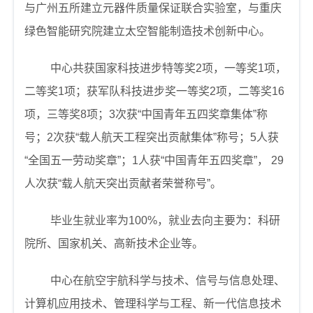
与广州五所建立元器件质量保证联合实验室，与重庆
绿色智能研究院建立太空智能制造技术创新中心。
中心共获国家科技进步特等奖
2
项，一等奖
1
项，
二等奖
1
项；获军队科技进步奖一等奖
2
项，二等奖
16
项，三等奖
8
项；
3
次获“中国青年五四奖章集体”称
号；
2
次获“载人航天工程突出贡献集体”称号；
5
人获
“全国五一劳动奖章”；
1
人获“中国青年五四奖章”，
29
人次获“载人航天突出贡献者荣誉称号”。
毕业生就业率为
100%
，就业去向主要为：科研
院所、国家机关、高新技术企业等。
中心在航空宇航科学与技术、信号与信息处理、
计算机应用技术、管理科学与工程、新一代信息技术