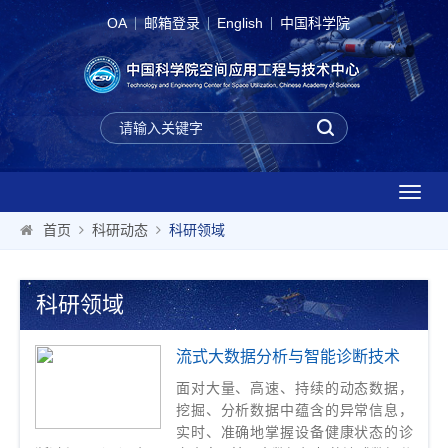
OA
邮箱登录
English
中国科学院
T
o
首页
科研动态
科研领域
g
g
l
科研领域
e
n
a
流式大数据分析与智能诊断技术
v
面对大量、高速、持续的动态数据，
i
挖掘、分析数据中蕴含的异常信息，
g
实时、准确地掌握设备健康状态的诊
a