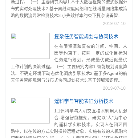
断过程。（一）主要研究内容1.基于大数据框架的流式数据分
t
布式实时处理技术2.基于离线深度网络和在线增量网络集成策
i
略的数据流异常检测技术3.小失效样本约束下复杂设备智...
o
2019-07-10
n
复杂任务智能规划与协同技术
在有限资源和复杂的时间、空间、人
因等约束下，按照一定的优化目标对
任务进行筹划，形成最优或近似最优
工作计划的决策过程。（一）主要研究内容1.智能规划调度算
法、不确定环境下动态优化调度引擎技术2.基于多Agent的航
天任务智能规划与分布式协同规划技术3.基于领域知识模...
2019-07-10
遥科学与智能表征分析技术
1.1遥科学与人机交互技术利用人机混
合-增强智能框架，研究以“人”为中心
的遥科学实验技术，实现人在闭环回
路中，以在线的方式实时操控远程对象，实施有效的人机融合