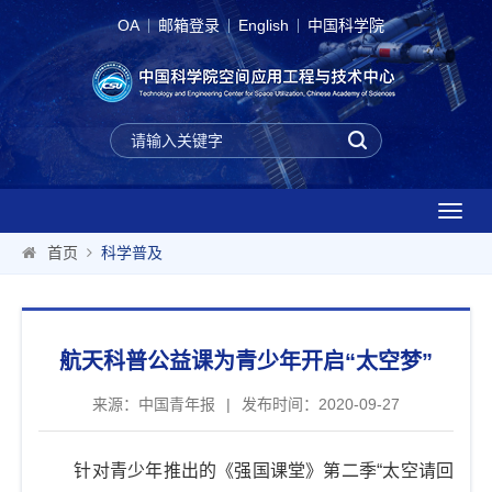
OA
邮箱登录
English
中国科学院
T
o
首页
科学普及
g
g
l
e
航天科普公益课为青少年开启“太空梦”
n
a
来源：中国青年报
|
发布时间：2020-09-27
v
i
g
针对青少年推出的《强国课堂》第二季“太空请回
a