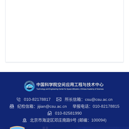
t
i
o
n
010-82178817
所长信箱：csu@csu.ac.cn
纪检信箱：jijian@csu.ac.cn
举报电话：010-82178815
010-82581990
北京市海淀区邓庄南路9号 (邮编：100094)