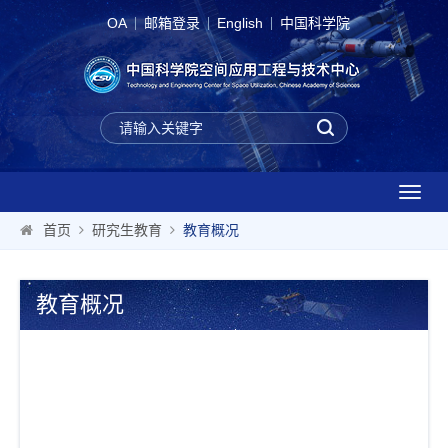
OA
邮箱登录
English
中国科学院
T
o
首页
研究生教育
教育概况
g
g
l
教育概况
e
n
a
v
i
g
a